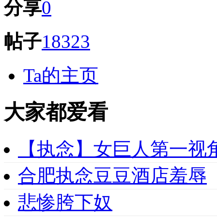
分享
0
帖子
18323
Ta的主页
大家都爱看
【执念】女巨人第一视
合肥执念豆豆酒店羞辱
悲惨胯下奴